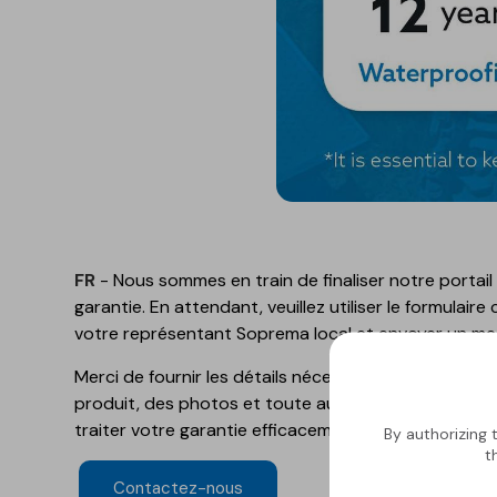
FR
- Nous sommes en train de finaliser notre portai
garantie. En attendant, veuillez utiliser le formulai
votre représentant Soprema local et envoyer un me
Merci de fournir les détails nécessaires, tels que le
produit, des photos et toute autre information per
traiter votre garantie efficacement.
By authorizing 
t
Contactez-nous