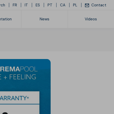
rch
FR
IT
ES
PT
CA
PL
Contact
tation
News
Videos
ice list