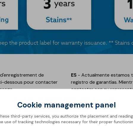
l d'enregistrement de
ES
- Actualmente estamos tra
re ci-dessous pour contacter
registro de garantías. Mientr
ssage.
contactar con su representa
 numéro de lot de votre
Proporcione los detalles ne
Cookie management panel
tinente pour nous aider à
fotografías y cualquier otr
su garantía de manera eficie
these third-party services, you authorize the placement and readin
he use of tracking technologies necessary for their proper functionin
Contacta