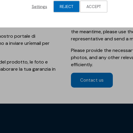
Settings
REJECT
ACCEPT
EN
- We are currently working
the meantime, please use th
nostro portale di
representative and send a 
mo a inviare un'email per
Please provide the necessar
photos, and any other relev
 del prodotto, le foto e
efficiently.
elaborare la tua garanzia in
Contact us